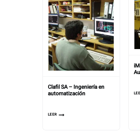
iM
Au
Clafil SA – Ingeniería en
automatización
LE
LEER