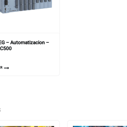
G – Automatizacion –
LC500
ER
s