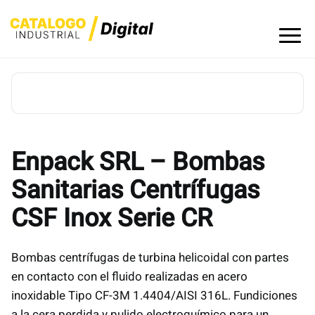
Skip
to
content
Enpack SRL – Bombas
Sanitarias Centrífugas
CSF Inox Serie CR
Bombas centrífugas de turbina helicoidal con partes
en contacto con el fluido realizadas en acero
inoxidable Tipo CF-3M 1.4404/AISI 316L. Fundiciones
a la cera perdida y pulido electroquímico para un