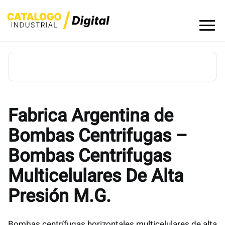
Skip
to
content
Fabrica Argentina de
Bombas Centrifugas –
Bombas Centrifugas
Multicelulares De Alta
Presión M.G.
Bombas centrífugas horizontales multicelulares de alta