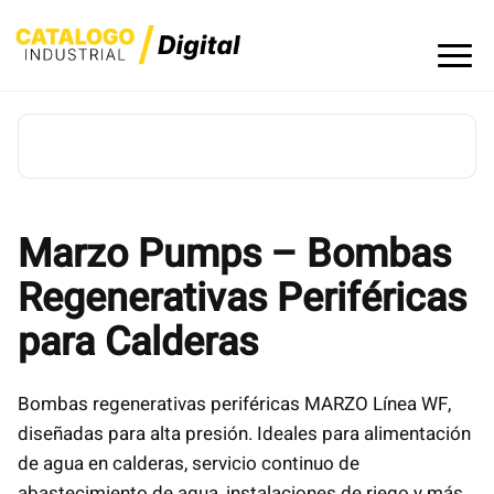
Skip
to
content
Marzo Pumps – Bombas
Regenerativas Periféricas
para Calderas
Bombas regenerativas periféricas MARZO Línea WF,
diseñadas para alta presión. Ideales para alimentación
de agua en calderas, servicio continuo de
abastecimiento de agua, instalaciones de riego y más.