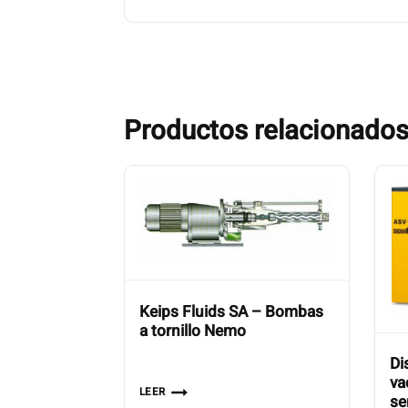
Productos relacionado
Keips Fluids SA – Bombas
a tornillo Nemo
Di
va
LEER
se