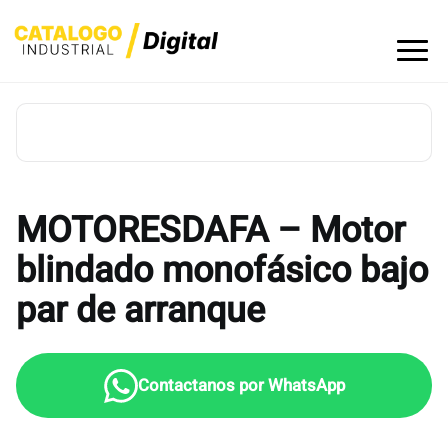
Skip
to
content
MOTORESDAFA – Motor
blindado monofásico bajo
par de arranque