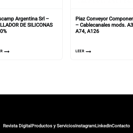
scamp Argentina Srl –
Piaz Conveyor Compone
LLADOR DE SILICONAS
– Cablecanales mods. A3
00%
A74, A126
ER
LEER
Revista Digital
Productos y Servicios
Instagram
LinkedIn
Contacto