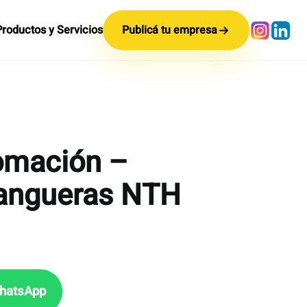
Productos y Servicios
Publicá tu empresa
omación –
angueras NTH