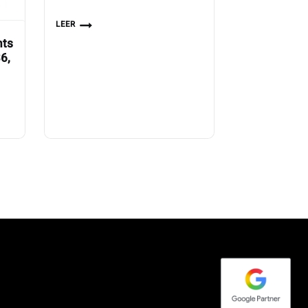
LEER
nts
6,