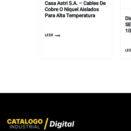
Casa Astri S.A. – Cables De
Cobre O Niquel Aislados
Para Alta Temperatura
Di
SE
1
LEER
LE