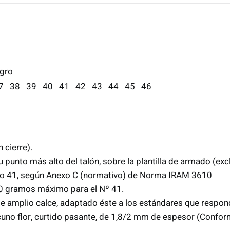
gro
37
38
39
40
41
42
43
44
45
46
 cierre).
su punto más alto del talón, sobre la plantilla de armado (exc
ro 41, según Anexo C (normativo) de Norma IRAM 3610
50 gramos máximo para el Nº 41.
de amplio calce, adaptado éste a los estándares que respon
acuno flor, curtido pasante, de 1,8/2 mm de espesor (Confor