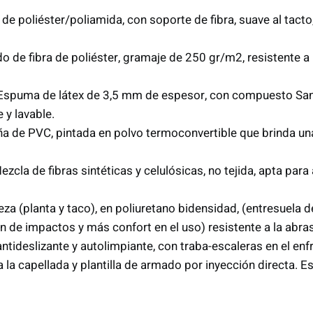
 de poliéster/poliamida, con soporte de fibra, suave al tacto,
ido de fibra de poliéster, gramaje de 250 gr/m2, resistente a
Espuma de látex de 3,5 mm de espesor, con compuesto Sani
 y lavable.
a de PVC, pintada en polvo termoconvertible que brinda una
Mezcla de fibras sintéticas y celulósicas, no tejida, apta para
ieza (planta y taco), en poliuretano bidensidad, (entresuela
de impactos y más confort en el uso) resistente a la abras
antideslizante y autolimpiante, con traba-escaleras en el en
 la capellada y plantilla de armado por inyección directa. 