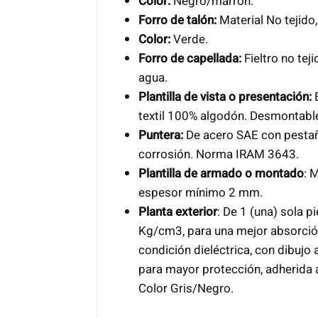
Color:
Negro/marrón.
Forro de talón:
Material No tejido,
Color:
Verde.
Forro de capellada:
Fieltro no tej
agua.
Plantilla de vista o presentación:
textil 100% algodón. Desmontable
Puntera:
De acero SAE con pestañ
corrosión. Norma IRAM 3643.
Plantilla de armado o montado
: 
espesor mínimo 2 mm.
Planta exterior
: De 1 (una) sola p
Kg/cm3, para una mejor absorción 
condición dieléctrica, con dibujo 
para mayor protección, adherida a
Color Gris/Negro.