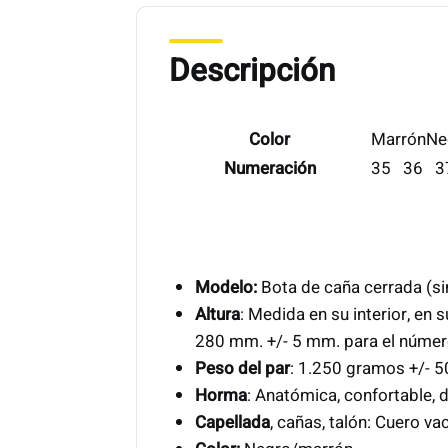
Descripción
Color
Marrón
Ne
Numeración
35
36
Modelo:
Bota de caña cerrada (sin
Altura
: Medida en su interior, en 
280 mm. +/- 5 mm. para el núme
Peso del par
: 1.250 gramos +/- 
Horma
: Anatómica, confortable, 
Capellada
, cañas, talón: Cuero v