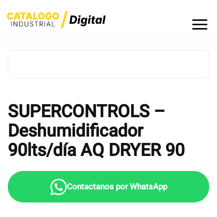
Skip
to
content
SUPERCONTROLS –
Deshumidificador
90lts/día AQ DRYER 90