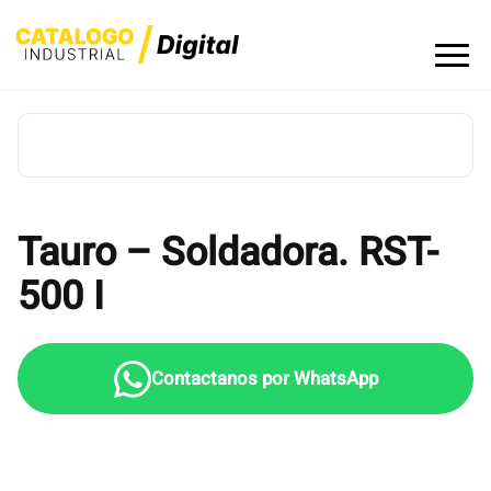
Skip
to
content
Tauro – Soldadora. RST-
500 I