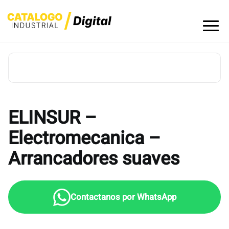
Skip
to
content
ELINSUR –
Electromecanica –
Arrancadores suaves