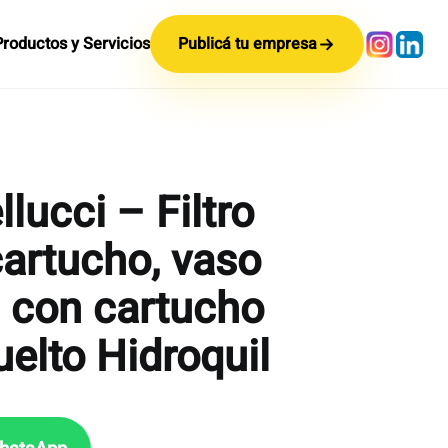
Productos y Servicios
Publicá tu empresa
lucci – Filtro
cartucho, vaso
 con cartucho
uelto Hidroquil