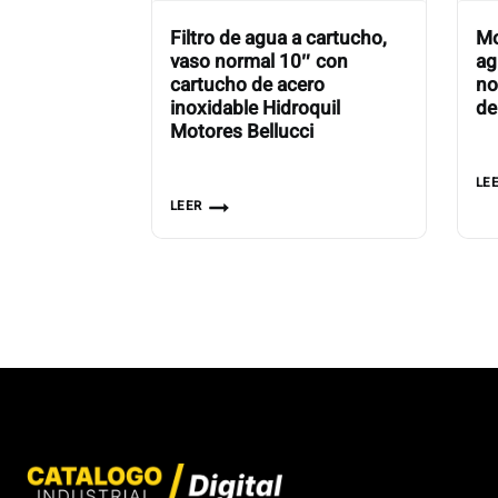
Filtro de agua a cartucho,
Mo
vaso normal 10″ con
ag
cartucho de acero
no
inoxidable Hidroquil
de
Motores Bellucci
LE
LEER