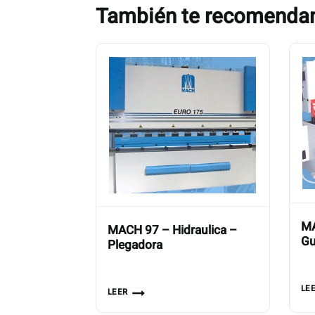
También te recomend
MA
MACH 97 – Hidraulica –
Gu
Plegadora
LE
LEER