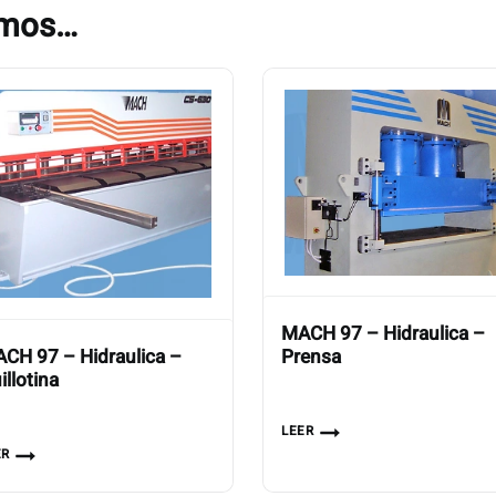
amos…
MACH 97 – Hidraulica –
CH 97 – Hidraulica –
Prensa
illotina
LEER
ER