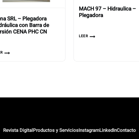
MACH 97 – Hidraulica –
Plegadora
na SRL – Plegadora
dráulica con Barra de
rsión CENA PHC CN
LEER
ER
Revista Digital
Productos y Servicios
Instagram
LinkedIn
Contacto