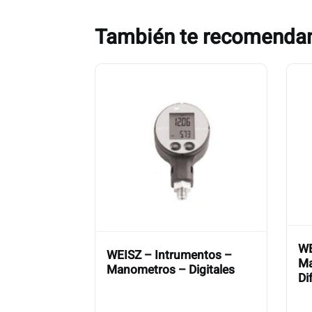
También te recomend
WE
WEISZ – Intrumentos –
Ma
Manometros – Digitales
Di