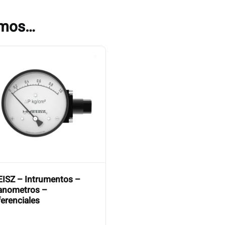
amos…
ISZ – Intrumentos –
nometros –
ferenciales