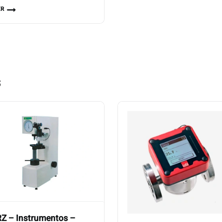
ER
s
Z – Instrumentos –