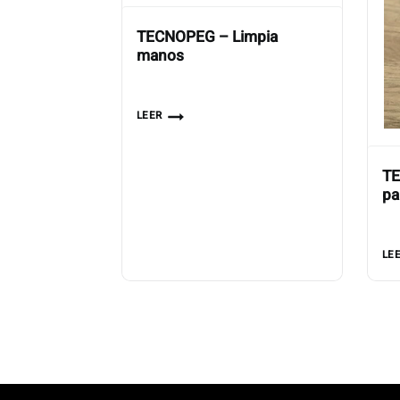
TECNOPEG – Limpia
manos
LEER
TE
pa
LE