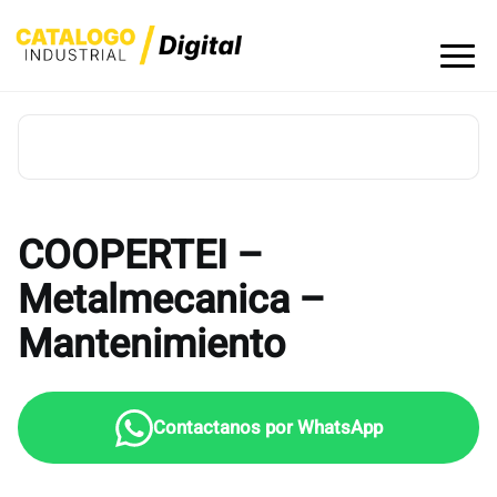
Skip
to
content
COOPERTEI –
Metalmecanica –
Mantenimiento