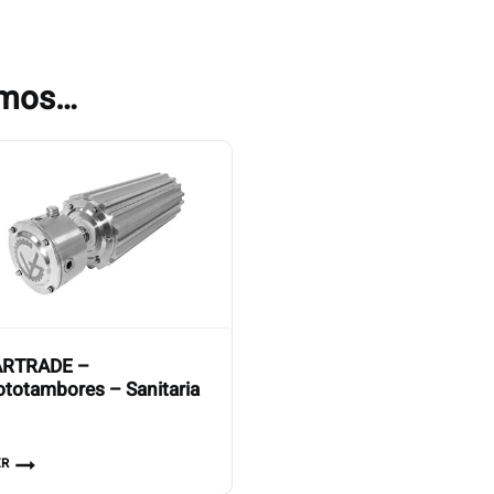
amos…
RTRADE –
totambores – Sanitaria
ER