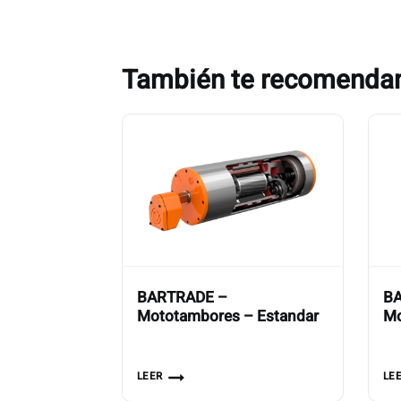
También te recomend
BARTRADE –
BA
Mototambores – Estandar
Mo
LEER
LE