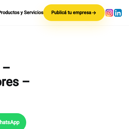
Productos y Servicios
Publicá tu empresa
 –
res –