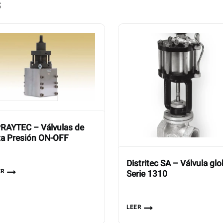
s
RAYTEC – Válvulas de
ta Presión ON-OFF
Distritec SA – Válvula gl
ER
Serie 1310
LEER