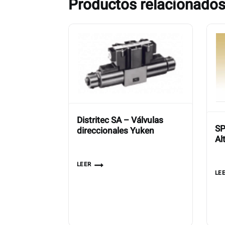
Productos relacionado
Distritec SA – Válvulas
SP
direccionales Yuken
Al
LEER
LE