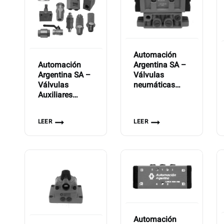
Automación
Argentina SA –
Automación
Válvulas
Argentina SA –
neumáticas
Válvulas
direccionales
Auxiliares
Serie VCN-600-
Neumáticas
06
LEER
LEER
Automación