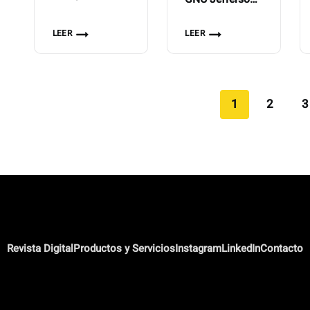
oil Jefferson –
– Serie 2094
Serie 1312
LEER
LEER
1
2
3
Revista Digital
Productos y Servicios
Instagram
LinkedIn
Contacto