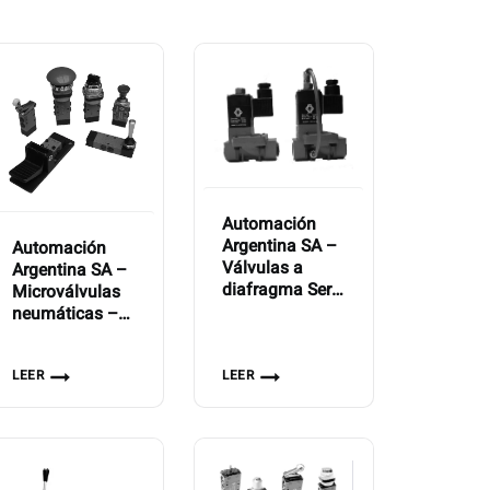
Automación
Argentina SA –
Automación
Válvulas a
Argentina SA –
diafragma Serie
Microválvulas
VAD
neumáticas –
Serie MVN-200
LEER
LEER