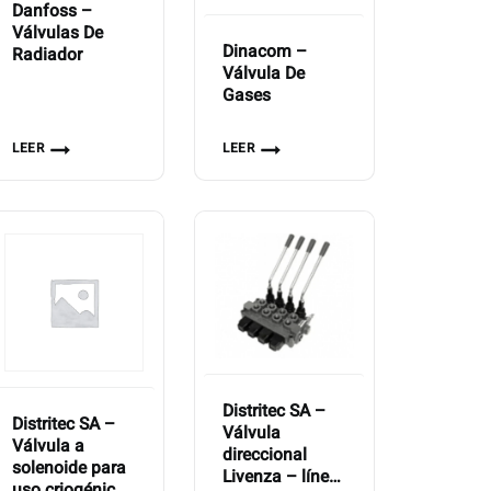
Danfoss –
Válvulas De
Dinacom –
Radiador
Válvula De
Gases
LEER
LEER
Distritec SA –
Distritec SA –
Válvula
Válvula a
direccional
solenoide para
Livenza – línea
uso criogénico