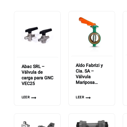
Aldo Fabrizi y
Abac SRL –
Cia. SA –
Válvula de
Válvula
carga para GNC
Mariposa
VEC25
Wafer Para
Servicios
LEER
LEER
Especiales
AF09W