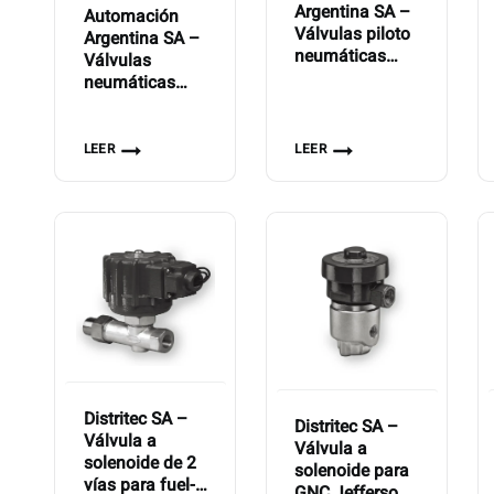
Argentina SA –
Automación
Válvulas piloto
Argentina SA –
neumáticas
Válvulas
direccionales
neumáticas
Serie VCN-700
Rotativas Serie
VRN 100
LEER
LEER
Distritec SA –
Distritec SA –
Válvula a
Válvula a
solenoide de 2
solenoide para
vías para fuel-
GNC Jefferson