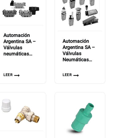
Automación
Automación
Argentina SA –
Argentina SA –
Válvulas
Válvulas
neumáticas
Neumáticas
direccionales
Manuales Serie
Serie VCN-600-
VCN-800
13
LEER
LEER