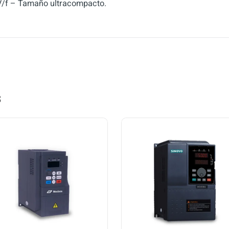
 V/f – Tamaño ultracompacto.
s