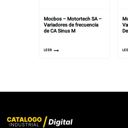
Mocbos – Motortech SA –
Mo
Variadores de frecuencia
Va
de CA Sinus M
De
LEER
LE