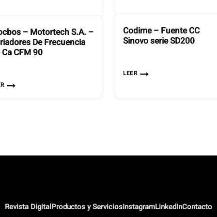
Codime – Fuente CC
cbos – Motortech S.A. –
Sinovo serie SD200
riadores De Frecuencia
 Ca CFM 90
LEER
ER
Revista Digital
Productos y Servicios
Instagram
LinkedIn
Contacto