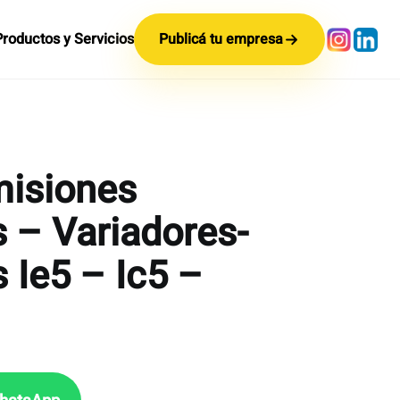
Productos y Servicios
Publicá tu empresa
misiones
s – Variadores-
 Ie5 – Ic5 –