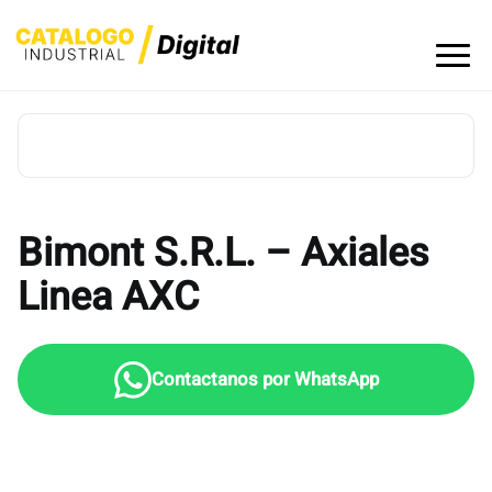
Skip
to
content
Bimont S.R.L. – Axiales
Linea AXC