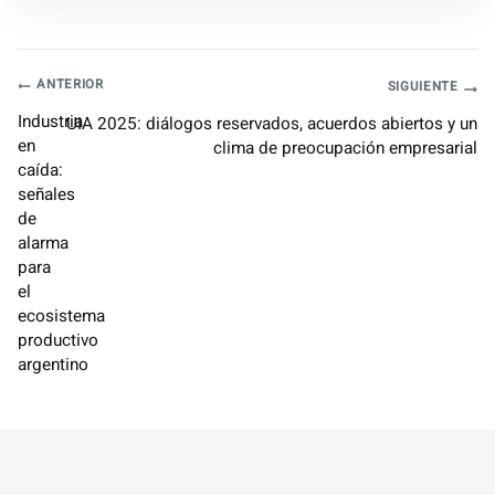
Navegación
ANTERIOR
SIGUIENTE
Industria
UIA 2025: diálogos reservados, acuerdos abiertos y un
de
en
clima de preocupación empresarial
caída:
entradas
señales
de
alarma
para
el
ecosistema
productivo
argentino