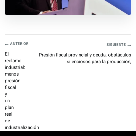
Navegación
ANTERIOR
SIGUIENTE
El
Presión fiscal provincial y deuda: obstáculos
de
reclamo
silenciosos para la producción,
industrial:
entradas
menos
presión
fiscal
y
un
plan
real
de
industrialización