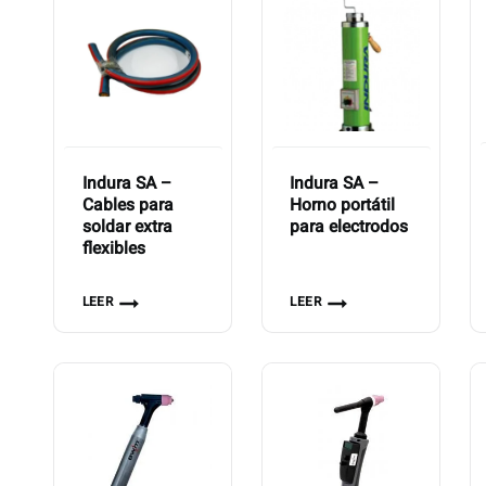
Indura SA –
Indura SA –
Cables para
Horno portátil
soldar extra
para electrodos
flexibles
LEER
LEER