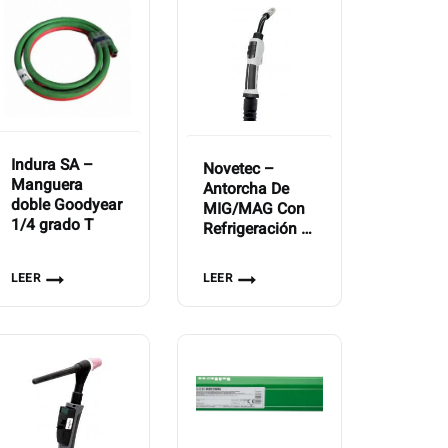
Indura SA –
Novetec –
Manguera
Antorcha De
doble Goodyear
MIG/MAG Con
1/4 grado T
Refrigeración A
Gas EWM PM
221 CG 2U/D
LEER
LEER
M7 3 m