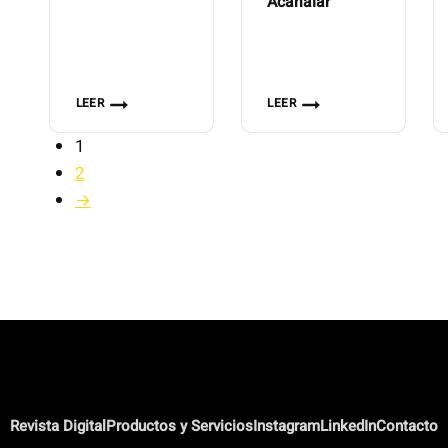
Acanalar
Aleados Hilco
Red Extra
LEER
LEER
1
2
→
Revista Digital
Productos y Servicios
Instagram
LinkedIn
Contacto