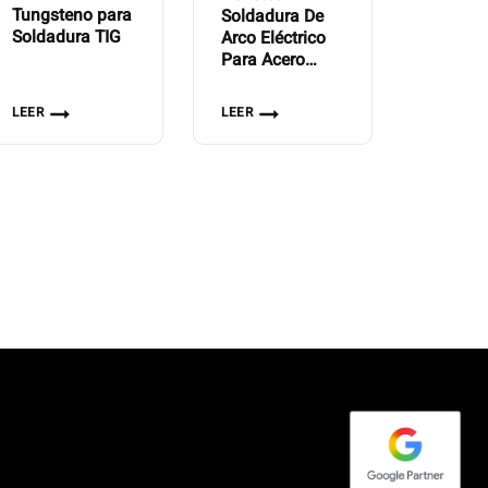
Tungsteno para
Soldadura De
Soldadura TIG
Arco Eléctrico
Para Acero
Magna 303
Gold
LEER
LEER