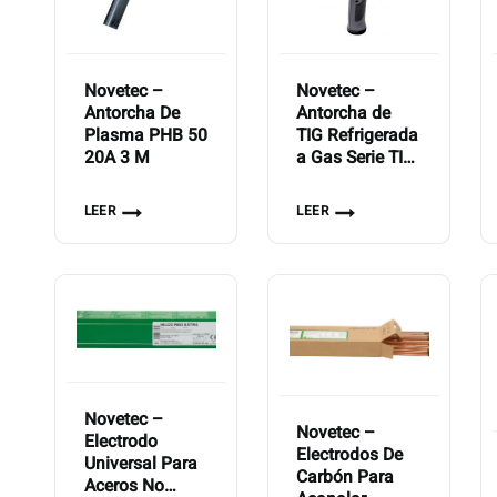
Novetec –
Novetec –
Antorcha De
Antorcha de
Plasma PHB 50
TIG Refrigerada
20A 3 M
a Gas Serie TIG
150 GD 12P
GRIP RETOX
LEER
LEER
HFL 4m
Novetec –
Novetec –
Electrodo
Electrodos De
Universal Para
Carbón Para
Aceros No