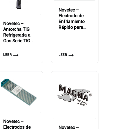
Novetec –
Electrodo de
Enfriamiento
Novetec –
Rápido para
Antorcha TIG
Aceros No
Refrigerada a
Aleados Hilco
Gas Serie TIG
Brown
200 GD GRIP
12P RETOX
LEER
LEER
HFL 4m
Novetec –
Electrodos de
Novetec –